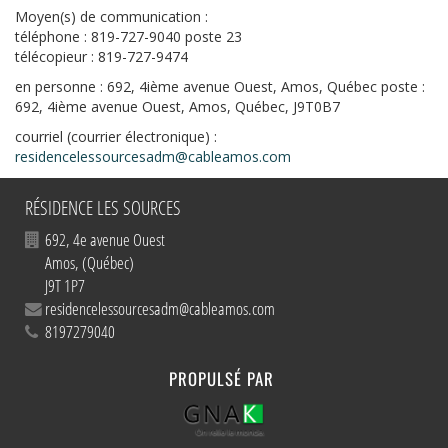
Moyen(s) de communication :
téléphone : 819-727-9040 poste 23
télécopieur : 819-727-9474
en personne : 692, 4ième avenue Ouest, Amos, Québec poste :
692, 4ième avenue Ouest, Amos, Québec, J9T0B7
courriel (courrier électronique) :
residencelessourcesadm@cableamos.com
RÉSIDENCE LES SOURCES
692, 4e avenue Ouest
Amos
,
(Québec)
J9T 1P7
residencelessourcesadm@cableamos.com
8197279040
PROPULSÉ PAR